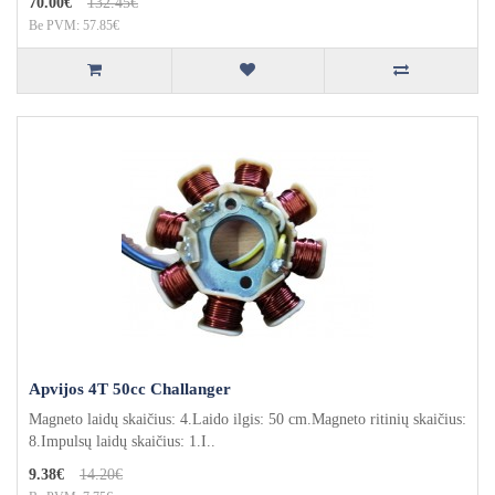
70.00€
132.45€
Be PVM: 57.85€
Apvijos 4T 50cc Challanger
Magneto laidų skaičius: 4.Laido ilgis: 50 cm.Magneto ritinių skaičius:
8.Impulsų laidų skaičius: 1.I..
9.38€
14.20€