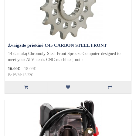
Žvaigždė priekinė C45 CARBON STEEL FRONT
14 dantukų.Chromoly-Steel Front SprocketComputer-designed to
meet your ATV needs.CNC-machined, not s..
16.00€
18.09€
Be PVM: 13.22€