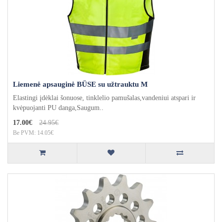
Liemenė apsauginė BÜSE su užtrauktu M
Elastingi įdėklai šonuose, tinklelio pamušalas,vandeniui atspari ir
kvėpuojanti PU danga,Saugum..
17.00€
24.95€
Be PVM: 14.05€