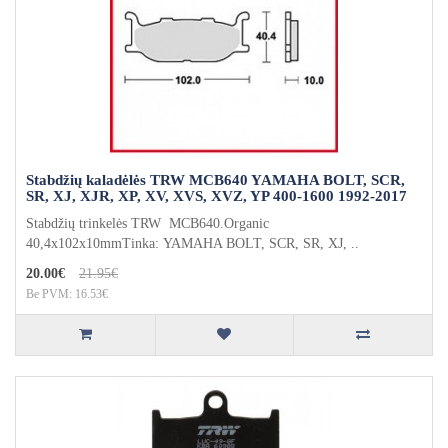
Stabdžių kaladėlės TRW MCB640 YAMAHA BOLT, SCR,
SR, XJ, XJR, XP, XV, XVS, XVZ, YP 400-1600 1992-2017
Stabdžių trinkelės TRW MCB640.Organic
40,4x102x10mmTinka: YAMAHA BOLT, SCR, SR, XJ, ..
20.00€
21.95€
Be PVM: 16.53€