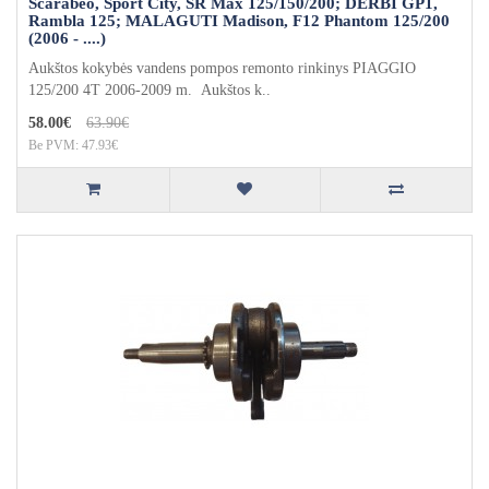
Scarabeo, Sport City, SR Max 125/150/200; DERBI GP1,
Rambla 125; MALAGUTI Madison, F12 Phantom 125/200
(2006 - ....)
Aukštos kokybės vandens pompos remonto rinkinys PIAGGIO
125/200 4T 2006-2009 m. Aukštos k..
58.00€
63.90€
Be PVM: 47.93€