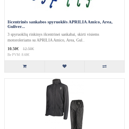
Išcentrinės sankabos spyruoklės APRILIA Amico, Area,
Guliver...
3 spyruoklių rinkinys išcentrinei sankabai, skirti visiems
motoroleriams su APRILIA Amico, Area, Gul..
10.50€
12.50€
Be PVM: 8.68€