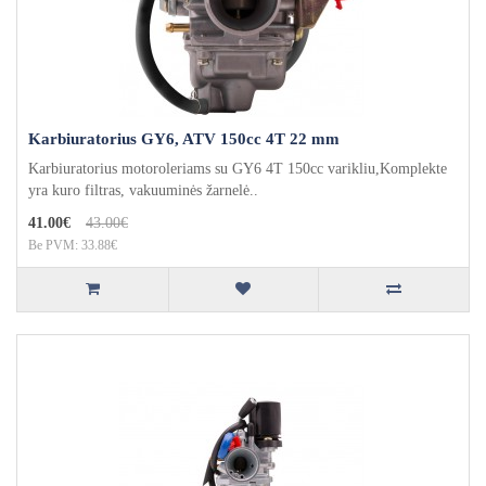
Karbiuratorius GY6, ATV 150cc 4T 22 mm
Karbiuratorius motoroleriams su GY6 4T 150cc varikliu,Komplekte
yra kuro filtras, vakuuminės žarnelė..
41.00€
43.00€
Be PVM: 33.88€