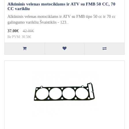
Alkūninis velenas motociklams ir ATV su FMB 50 CC, 70
CC varikliu
Alkūninis velenas motociklams ir ATV su FMB tipo 50 cc ir 70 cc
galingumo varikliu.Švaistiklis - 123..
37.00€
42.00€
Be PVM: 30.58€