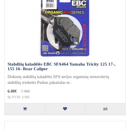
Stabdžių kaladėlės EBC SFA464 Yamaha Tricity 125 17-,
155 16- Rear Caliper
Diskinių stabdžių kaladėlės.SFA serijos organinių motorolerių
stabdžių trinkelės.Puikus pakaitalas m..
6.00€
7.90€
Be PVM: 4.96€