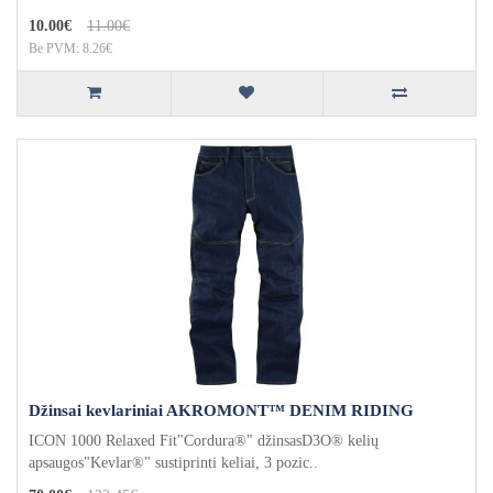
10.00€
11.00€
Be PVM: 8.26€
Džinsai kevlariniai AKROMONT™ DENIM RIDING
ICON 1000 Relaxed Fit"Cordura®" džinsasD3O® kelių
apsaugos"Kevlar®" sustiprinti keliai, 3 pozic..