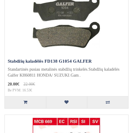
Stabdžių kaladėlės FD138 G1054 GALFER
Standartinės pusiau metalinės stabdžių trinkelės.Stabdžių kaladėlės
Galfer KH60811 HONDA/ SUZUKI.Gam..
20.00€
22.00€
Be PVM: 16.53€