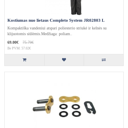
Kostiumas nuo lietaus Completo System JR02803 L
Kompaktiška vandeniui atspari poliesterio striukė ir kelnės su
klijuotomis siūlėmis.Medžiaga: poliam..
69.00€
75.79€
Be PVM: 57.02€