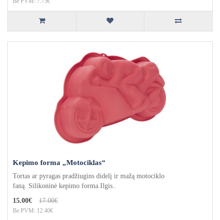
Be PVM: 7.75€
Kepimo forma „Motociklas“
Tortas ar pyragas pradžiugins didelį ir mažą motociklo
faną. Silikoninė kepimo forma.Ilgis..
15.00€
17.00€
Be PVM: 12.40€