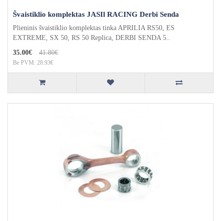
Švaistiklio komplektas JASIl RACING Derbi Senda
Plieninis švaistiklio komplektas tinka APRILIA RS50, ES
EXTREME, SX 50, RS 50 Replica, DERBI SENDA 5..
35.00€
41.80€
Be PVM: 28.93€