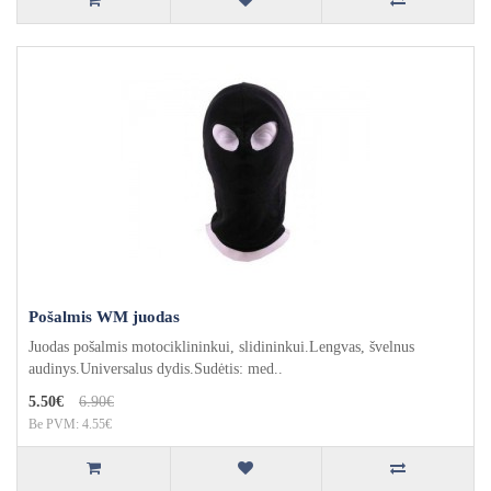
Pošalmis WM juodas
Juodas pošalmis motociklininkui, slidininkui.Lengvas, švelnus
audinys.Universalus dydis.Sudėtis: med..
5.50€
6.90€
Be PVM: 4.55€