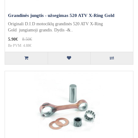
Grandinės jungtis - užsegimas 520 ATV X-Ring Gold
Originali D.I.D motociklų grandinės 520 ATV X-Ring
Gold jungiamoji grandis. Dydis -&..
5.90€
8.50€
Be PVM: 4.88€