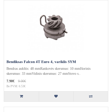
Bendiksas Falcon 4T Euro 4, variklis SYM
Bendras aukštis: 48 mmRankovės skersmuo: 10 mmIšorinis
skersmuo: 33 mmVidinis skersmuo: 27 mmStovo s..
7.90€
9.00€
Be PVM: 6.53€