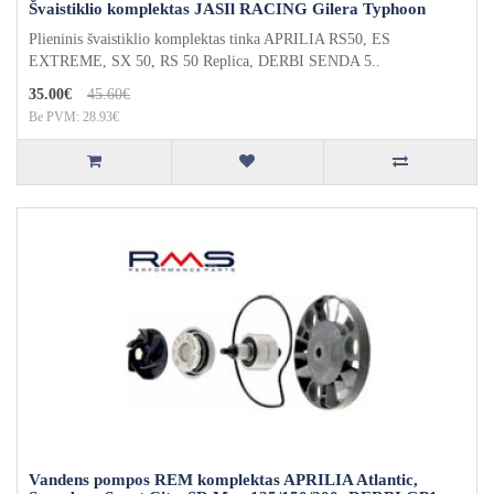
Švaistiklio komplektas JASIl RACING Gilera Typhoon
Plieninis švaistiklio komplektas tinka APRILIA RS50, ES
EXTREME, SX 50, RS 50 Replica, DERBI SENDA 5..
35.00€
45.60€
Be PVM: 28.93€
Vandens pompos REM komplektas APRILIA Atlantic,