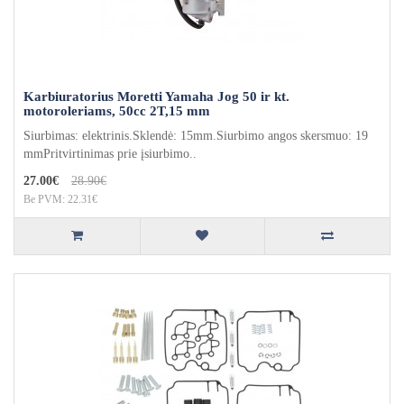
Karbiuratorius Moretti Yamaha Jog 50 ir kt.
motoroleriams, 50cc 2T,15 mm
Siurbimas: elektrinis.Sklendė: 15mm.Siurbimo angos skersmuo: 19
mmPritvirtinimas prie įsiurbimo..
27.00€
28.90€
Be PVM: 22.31€