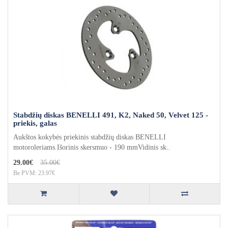
Stabdžių diskas BENELLI 491, K2, Naked 50, Velvet 125 -
priekis, galas
Aukštos kokybės priekinis stabdžių diskas BENELLI
motoroleriams.Išorinis skersmuo - 190 mmVidinis sk..
29.00€
35.00€
Be PVM: 23.97€