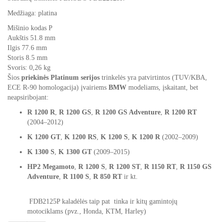
Medžiaga: platina
Mišinio kodas P
Aukštis 51.8 mm
Ilgis 77.6 mm
Storis 8.5 mm
Svoris: 0,26 kg
Šios
priekinės Platinum serijos
trinkelės yra patvirtintos (TUV/KBA,
ECE R‑90 homologacija) įvairiems
BMW
modeliams, įskaitant, bet
neapsiribojant:
R 1200 R
,
R 1200 GS
,
R 1200 GS Adventure
,
R 1200 RT
(2004–2012)
K 1200 GT
,
K 1200 RS
,
K 1200 S
,
K 1200 R
(2002–2009)
K 1300 S
,
K 1300 GT
(2009–2015)
HP2 Megamoto
,
R 1200 S
,
R 1200 ST
,
R 1150 RT
,
R 1150 GS
Adventure
,
R 1100 S
,
R 850 RT
ir kt.
FDB2125P kaladėlės taip pat tinka ir kitų gamintojų
motociklams (pvz., Honda, KTM, Harley)