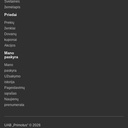
Svetainės
žemėlapis
Priedai
Prekių
ženklai
Dovanų
kuponai
Akcijos
Mano
paskyra
Mano
paskyra
Užsakymo
istorija
Pageidavimų
sąrašas
Naujienų
prenumerata
UAB „Primotus“ © 2026