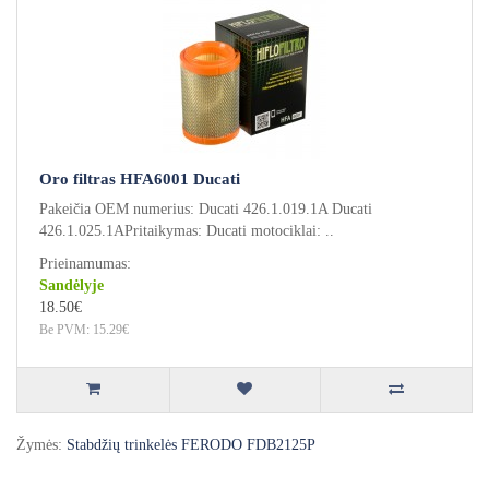
Oro filtras HFA6001 Ducati
Pakeičia OEM numerius: Ducati 426.1.019.1A Ducati
426.1.025.1APritaikymas: Ducati motociklai: ..
Prieinamumas:
Sandėlyje
18.50€
Be PVM: 15.29€
Žymės:
Stabdžių trinkelės FERODO FDB2125P