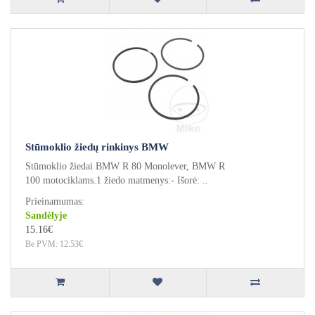
Stūmoklio žiedų rinkinys BMW
Stūmoklio žiedai BMW R 80 Monolever, BMW R
100 motociklams.1 žiedo matmenys:- Išorė: ..
Prieinamumas:
Sandėlyje
15.16€
Be PVM: 12.53€