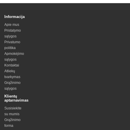
Informacija
Apie mus
Pristatymo
sąlygos
Privatumo
politika
Apmokėjimo
sąlygos
Kontaktai
Atliekų
tvarkymas
Grąžinimo
sąlygos
Klientų
aptarnavimas
Susisiekite
su mumis
Grąžinimo
forma