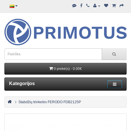
0 prekė(s) - 0.00€
Kategorijos
Stabdžių trinkelės FERODO FDB2125P