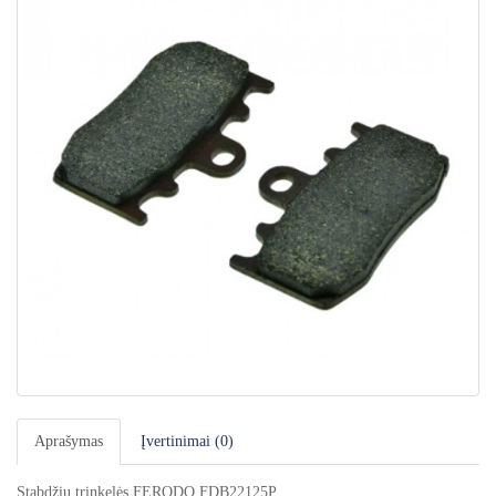
Aprašymas
Įvertinimai (0)
Stabdžių trinkelės FERODO FDB22125P.