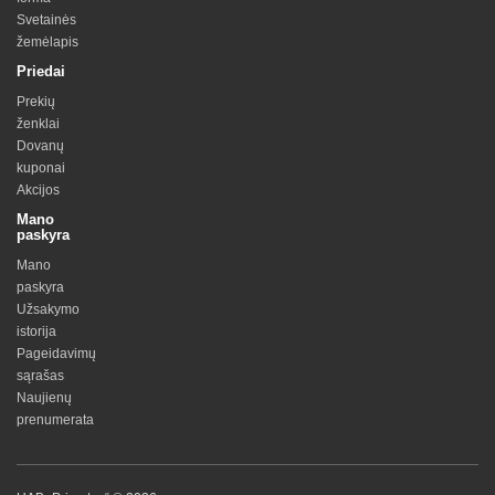
Svetainės
žemėlapis
Priedai
Prekių
ženklai
Dovanų
kuponai
Akcijos
Mano
paskyra
Mano
paskyra
Užsakymo
istorija
Pageidavimų
sąrašas
Naujienų
prenumerata