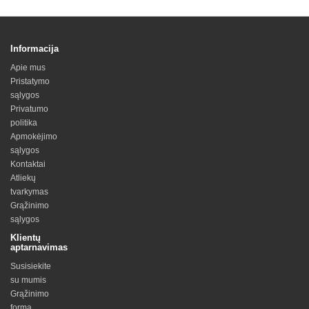
Informacija
Apie mus
Pristatymo
sąlygos
Privatumo
politika
Apmokėjimo
sąlygos
Kontaktai
Atliekų
tvarkymas
Grąžinimo
sąlygos
Klientų
aptarnavimas
Susisiekite
su mumis
Grąžinimo
forma